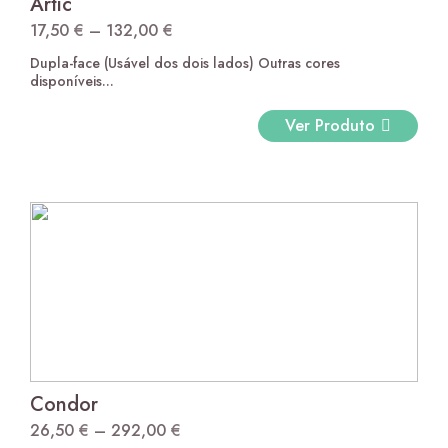
Artic
17,50
€
–
132,00
€
Price
Dupla-face (Usável dos dois lados) Outras cores
range:
disponíveis...
17,50 €
through
Ver Produto
132,00 €
Condor
26,50
€
–
292,00
€
Price