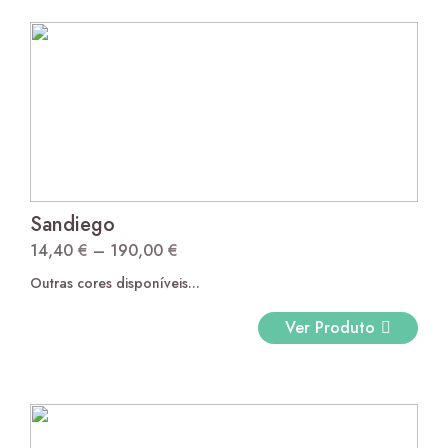
Sandiego
14,40
€
–
190,00
€
Price
Outras cores disponíveis...
range:
14,40 €
Ver Produto
through
190,00 €