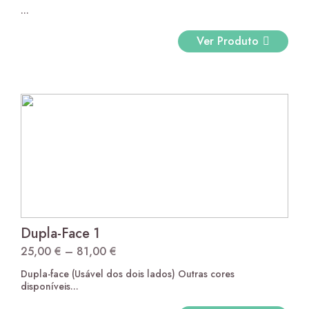
...
range:
26,50 €
Ver Produto
through
292,00 €
Dupla-Face 1
25,00
€
–
81,00
€
Price
Dupla-face (Usável dos dois lados) Outras cores
range:
disponíveis...
25,00 €