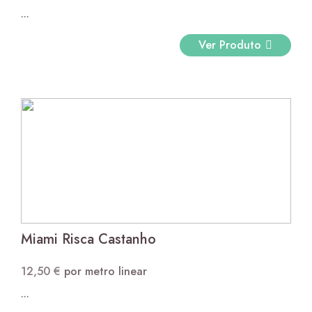
...
Ver Produto
Miami Risca Castanho
12,50
€
por metro linear
...