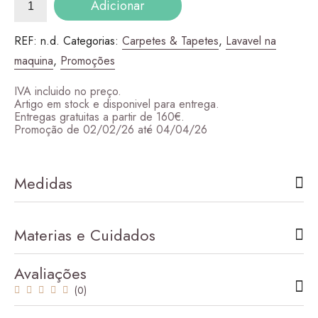
Adicionar
de
Dupla-
face
2
REF:
n.d.
Categorias:
Carpetes & Tapetes
,
Lavavel na
maquina
,
Promoções
IVA incluido no preço.
Artigo em stock e disponivel para entrega.
Entregas gratuitas a partir de 160€.
Promoção de 02/02/26 até 04/04/26
Medidas
Materias e Cuidados
Avaliações
(0)