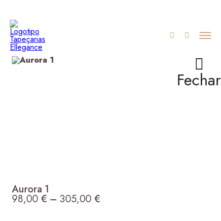
Fechar
Aurora 1
98,00
€
–
305,00
€
Price range: 98,00 € thro