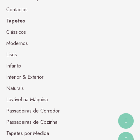
Contactos
Tapetes
Clássicos
Modernos
Lisos
Infantis
Interior & Exterior
Nerea
14,50
€
por metro linear
Naturais
Lavável na Máquina
Passadeiras de Corredor
Passadeiras de Cozinha
Tapetes por Medida