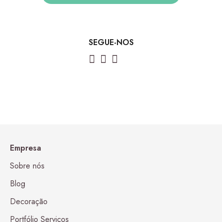
Miami Risca Castanho
12,50
€
por metro linear
SEGUE-NOS
Empresa
Sobre nós
Blog
Miami Bolas
14,50
€
por metro linear
Decoração
Portfólio Serviços