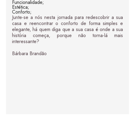
Funcionalidade;
48,00
€
–
204,00
€
Estética;
Price range: 48,00 € thro
Conforto;
Junte-se a nós nesta jornada para redescobrir a sua
casa e reencontrar o conforto de forma simples e
elegante, há quem diga que a sua casa é onde a sua
história começa, porque não torna-lá mais
interessante?
Bárbara Brandão
1
Brisa Terracota
48,00
€
–
204,00
€
Price range: 48,00 € thro