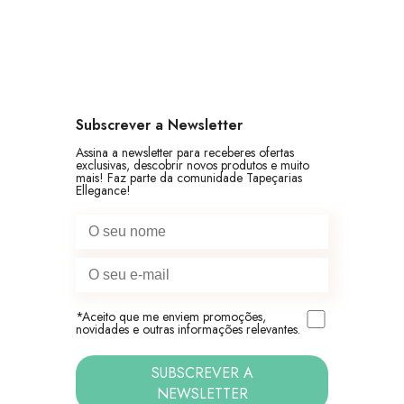
Subscrever a Newsletter
Assina a newsletter para receberes ofertas
exclusivas, descobrir novos produtos e muito
Cottage Verde
mais! Faz parte da comunidade Tapeçarias
13,00
€
por metro linear
Ellegance!
*Aceito que me enviem promoções,
novidades e outras informações relevantes.
SUBSCREVER A
NEWSLETTER