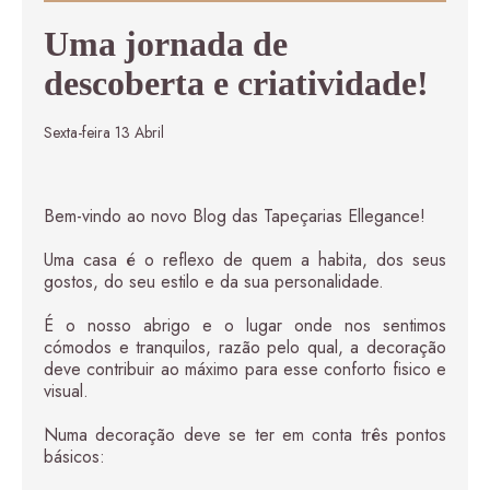
Uma jornada de
descoberta e criatividade!
Sexta-feira 13 Abril
Brisa Verde
48,00
€
–
204,00
€
Price range: 48,00 € thro
Bem-vindo ao novo Blog das Tapeçarias Ellegance!
Uma casa é o reflexo de quem a habita, dos seus
gostos, do seu estilo e da sua personalidade.
É o nosso abrigo e o lugar onde nos sentimos
cómodos e tranquilos, razão pelo qual, a decoração
deve contribuir ao máximo para esse conforto fisico e
visual.
Numa decoração deve se ter em conta três pontos
básicos:
Brisa Azul