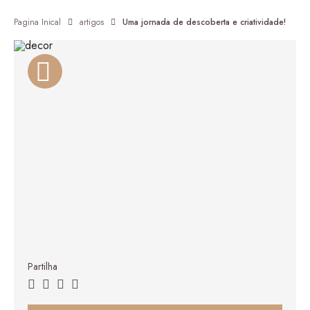
Pagina Inical
artigos
Uma jornada de descoberta e criatividade!
Aurora classic 1
98,00
€
–
305,00
€
Price range: 98,00 € thro
Partilha