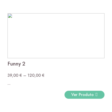
120,00 €
Funny 2
39,00
€
–
120,00
€
Price
...
range:
39,00 €
Ver Produto
through
120,00 €