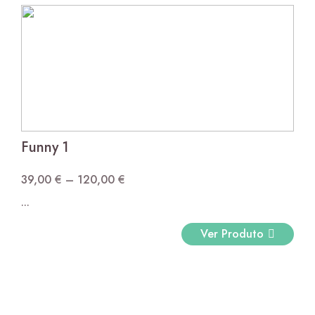
Funny 1
39,00
€
–
120,00
€
Price
...
range:
39,00 €
Ver Produto
through
120,00 €