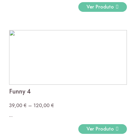
39,00 €
Ver Produto
through
85,00 €
Funny 4
39,00
€
–
120,00
€
Price
...
range:
39,00 €
Ver Produto
through