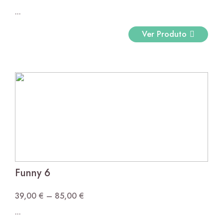
Price
...
range:
39,00 €
Ver Produto
through
120,00 €
Funny 6
39,00
€
–
85,00
€
Price
...
range: