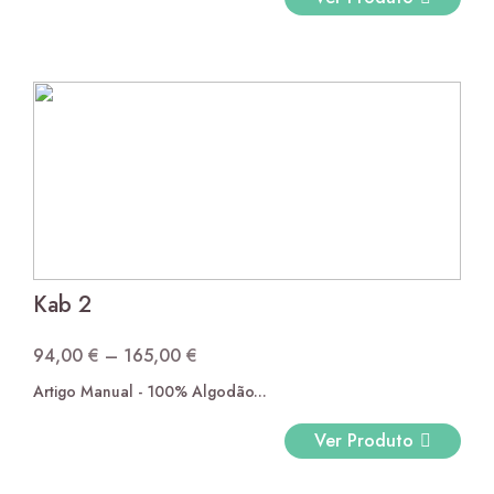
through
140,00 €
Kab 2
94,00
€
–
165,00
€
Price
Artigo Manual - 100% Algodão...
range:
94,00 €
Ver Produto
through
165,00 €