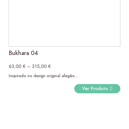
Bukhara 04
63,00
€
–
315,00
€
Price
Inspirado no design original afegão...
range:
63,00 €
Ver Produto
through
315,00 €