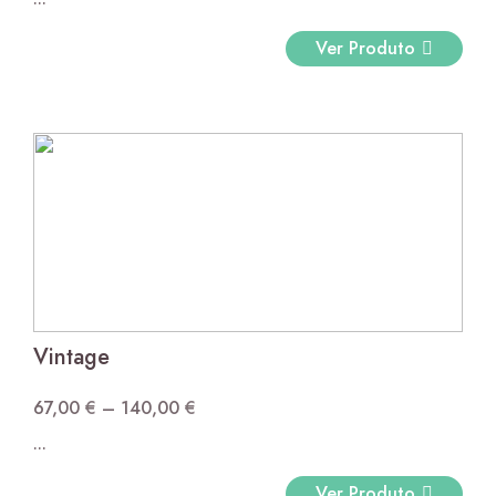
range:
98,00 €
Ver Produto
through
305,00 €
Vintage
67,00
€
–
140,00
€
Price
...
range:
67,00 €
Ver Produto