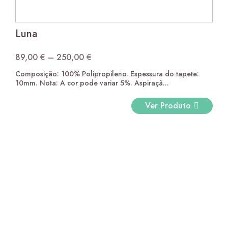
Luna
89,00
€
–
250,00
€
Price
Casa Azul
11,50
€
por metro linear
Composição: 100% Polipropileno. Espessura do tapete:
range:
10mm. Nota: A cor pode variar 5%. Aspiraçã...
89,00 €
through
Ver Produto
250,00 €