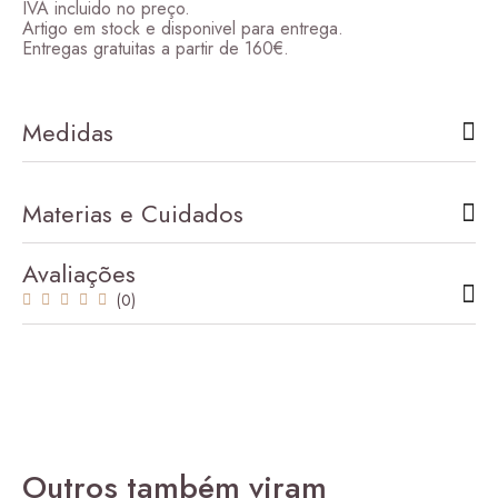
IVA incluido no preço.
Artigo em stock e disponivel para entrega.
Entregas gratuitas a partir de 160€.
Medidas
Brisa Verde
48,00
€
–
204,00
€
Price range: 48,00 € thro
Materias e Cuidados
Avaliações
(0)
Outros também viram
Brisa Azul