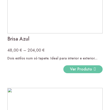
Miami Risca Castanho
12,50
€
por metro linear
Brisa Azul
48,00
€
–
204,00
€
Price
Dois estilos num só tapete. Ideal para interior e exterior...
range:
48,00 €
Ver Produto
through
204,00 €
Miami Bolas
14,50
€
por metro linear