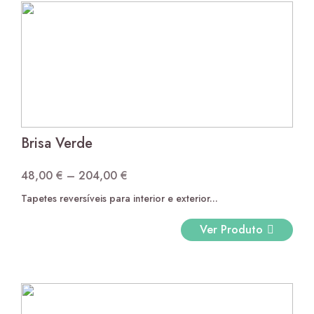
Cottage Verde
Brisa Verde
13,00
€
por metro linear
48,00
€
–
204,00
€
Price
Tapetes reversíveis para interior e exterior...
range:
48,00 €
Ver Produto
through
204,00 €