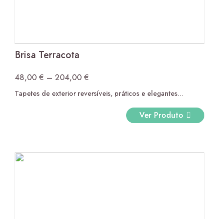
Brisa Terracota
48,00
€
–
204,00
€
Price
Tapetes de exterior reversíveis, práticos e elegantes...
range:
48,00 €
Ver Produto
through
Nerea
14,50
€
por metro linear
204,00 €