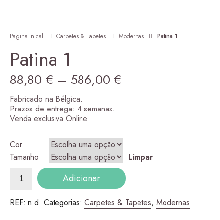
Pagina Inical
Carpetes & Tapetes
Modernas
Patina 1
Patina 1
Price
88,80
€
–
586,00
€
range:
Fabricado na Bélgica.
Prazos de entrega: 4 semanas.
88,80 €
Venda exclusiva Online.
Aurora classic 1
98,00
€
–
305,00
€
through
Price range: 98,00 € thro
Cor
586,00 €
Tamanho
Limpar
Quantidade
Adicionar
de
Patina
1
REF:
n.d.
Categorias:
Carpetes & Tapetes
,
Modernas