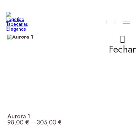
Fechar
Aurora 1
98,00
€
–
305,00
€
Price range: 98,00 € thro