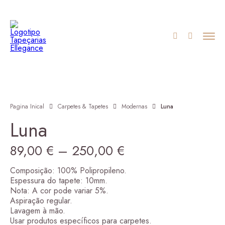
Pagina Inical
Carpetes & Tapetes
Modernas
Luna
Luna
Price
89,00
€
–
250,00
€
range:
Composição: 100% Polipropileno.
Espessura do tapete: 10mm.
89,00 €
Nota: A cor pode variar 5%.
Aspiração regular.
through
Lavagem à mão.
Usar produtos específicos para carpetes.