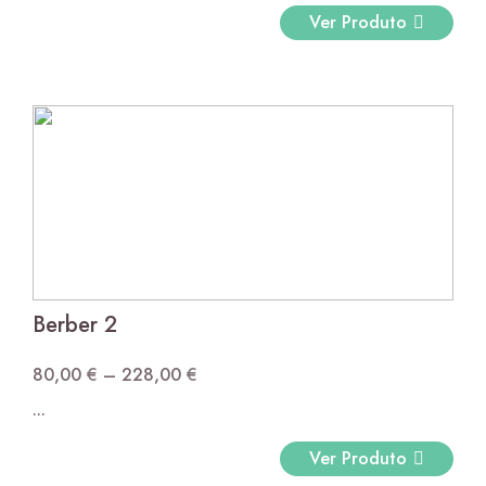
48,00 €
Ver Produto
through
204,00 €
Berber 2
80,00
€
–
228,00
€
Price
...
range:
80,00 €
Ver Produto
through