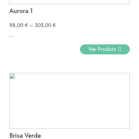
Aurora 1
98,00
€
–
305,00
€
Price
...
range:
98,00 €
Ver Produto
through
305,00 €
Brisa Verde