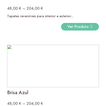
48,00
€
–
204,00
€
Price
Tapetes reversíveis para interior e exterior...
range:
48,00 €
Ver Produto
through
204,00 €
Brisa Azul
48,00
€
–
204,00
€
Price