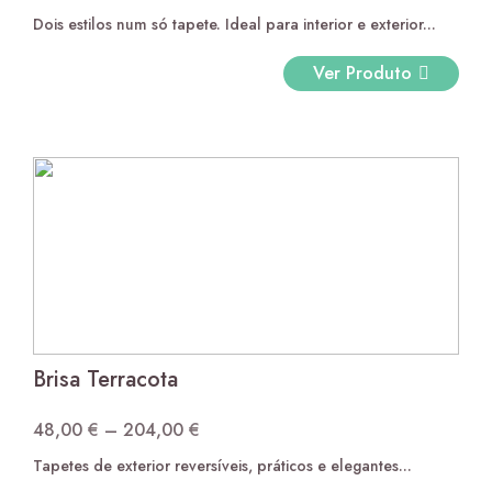
Dois estilos num só tapete. Ideal para interior e exterior...
range:
48,00 €
Ver Produto
through
204,00 €
Brisa Terracota
48,00
€
–
204,00
€
Price
Tapetes de exterior reversíveis, práticos e elegantes...
range: