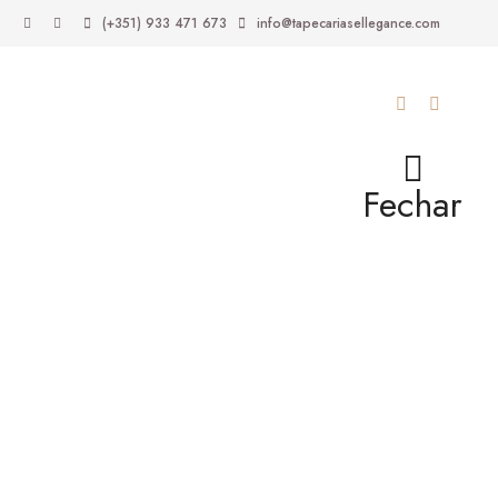
(+351) 933 471 673
info@tapecariasellegance.com
Fechar
ugh 305,00 €