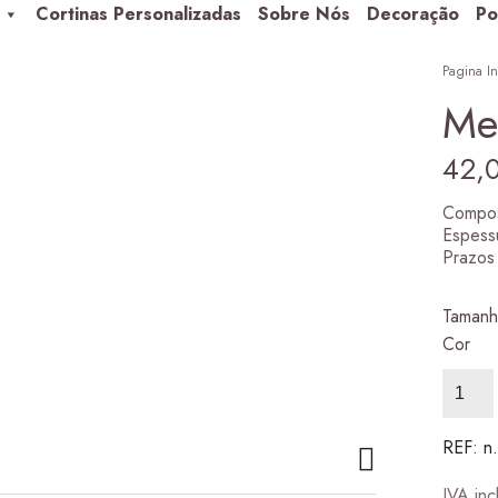
Cortinas Personalizadas
Sobre Nós
Decoração
Po
Pagina In
Me
42,
Compos
Espess
Prazos 
Aurora classic 1
Taman
98,00
€
–
305,00
€
Price range: 98,00 € thro
Cor
Quanti
de
Medan
REF:
n
IVA inc