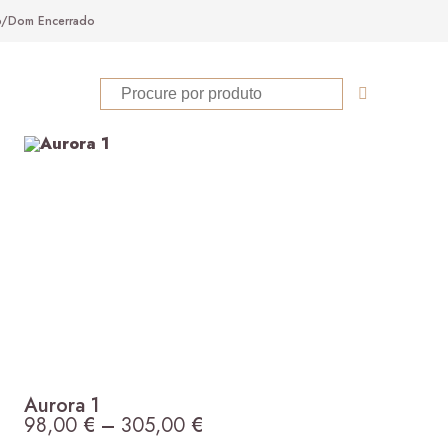
ab/Dom Encerrado
Aurora 1
98,00
€
–
305,00
€
Price range: 98,00 € thro