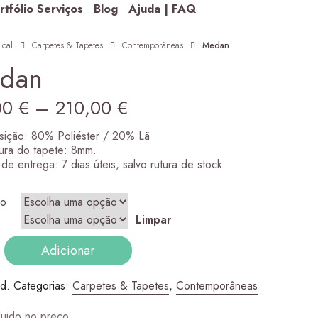
rtfólio Serviços
Blog
Ajuda | FAQ
ical
Carpetes & Tapetes
Contemporâneas
Medan
dan
Price
00
€
–
210,00
€
range:
ição: 80% Poliéster / 20% Lã
ura do tapete: 8mm.
42,00 €
de entrega: 7 dias úteis, salvo rutura de stock.
through
ho
210,00 €
ugh 305,00 €
Limpar
dade
Adicionar
.d.
Categorias:
Carpetes & Tapetes
,
Contemporâneas
luido no preço.