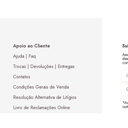
Apoio ao Cliente
Su
Ass
Ajuda | Faq
des
Cottage Verde
com
13,00
€
por metro linear
Trocas | Devoluções | Entregas
Contatos
Condições Gerais de Venda
Resolução Alternativa de Litígios
*Ac
out
Livro de Reclamações Online