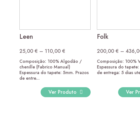
Leen
Folk
25,00
€
–
110,00
€
200,00
€
–
436,
Price
Composição: 100% Algodão /
Composição: 100% V
range:
chenille (Fabrico Manual)
Espessura do tapete
25,00 €
Espessura do tapete: 5mm. Prazos
de entrega: 5 dias utei
de entre...
through
110,00 €
Ver Produto
Ver P