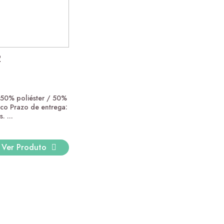
ugh 204,00 €
2
50% poliéster / 50%
ico Prazo de entrega:
. ...
Ver Produto
ugh 204,00 €