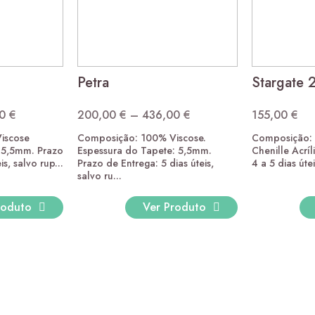
Brisa Azul
48,00
€
–
204,00
€
Price range: 48,00 € thro
Petra
Stargate 
00
€
200,00
€
–
436,00
€
155,00
€
Price
Price
iscose
Composição: 100% Viscose.
Composição: 
range:
range:
: 5,5mm. Prazo
Espessura do Tapete: 5,5mm.
Chenille Acríl
200,00 €
200,00 €
s, salvo rup...
Prazo de Entrega: 5 dias úteis,
4 a 5 dias úteis
through
salvo ru...
through
436,00 €
436,00 €
roduto
Ver Produto
Brisa Terracota
48,00
€
–
204,00
€
Price range: 48,00 € thro