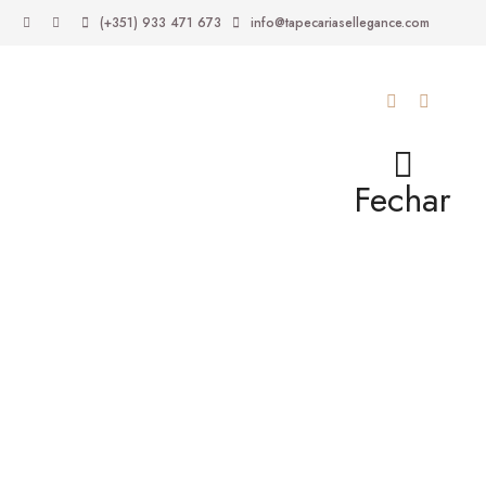
(+351) 933 471 673
info@tapecariasellegance.com
Fechar
ugh 305,00 €