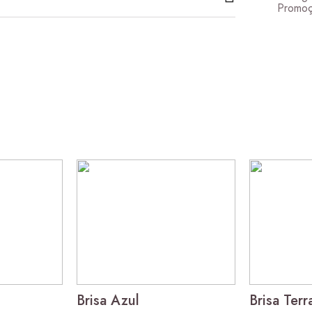
Promoç
Brisa Verde
48,00
€
–
204,00
€
Price range: 48,00 € thro
Brisa Azul
Brisa Terr