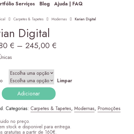
rtfólio Serviços
Blog
Ajuda | FAQ
ical
Carpetes & Tapetes
Modernas
Karian Digital
ian Digital
Price
,80
€
–
245,00
€
range:
Únicas
127,80 €
through
ho
Limpar
dade
245,00 €
ugh 305,00 €
Adicionar
.d.
Categorias:
Carpetes & Tapetes
,
Modernas
,
Promoções
luido no preço.
em stock e disponivel para entrega.
s gratuitas a partir de 160€.