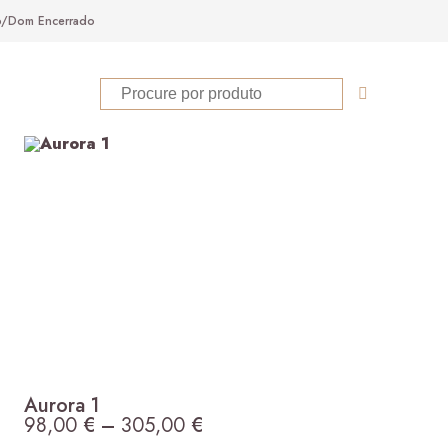
ab/Dom Encerrado
Aurora 1
98,00
€
–
305,00
€
Price range: 98,00 € thro