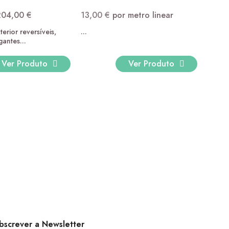
204,00
€
13,00
€
por metro linear
Price
ugh 204,00 €
erior reversíveis,
...
range:
gantes...
48,00 €
through
Ver Produto
Ver Produto
204,00 €
ugh 204,00 €
bscrever a Newsletter