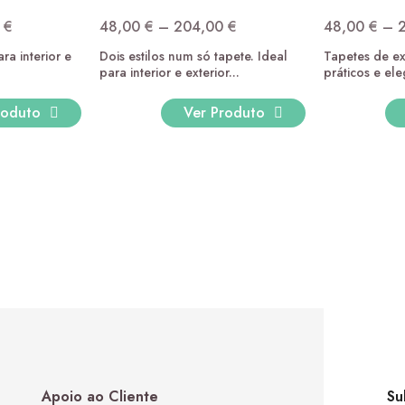
Brisa Azul
0
€
48,00
€
–
204,00
€
48,00
€
–
48,00
€
–
204,00
€
Price
Price
Price range: 48,00 € thro
ra interior e
Dois estilos num só tapete. Ideal
Tapetes de ext
range:
range:
para interior e exterior...
práticos e ele
48,00 €
48,00 €
through
through
roduto
Ver Produto
204,00 €
204,00 €
Brisa Terracota
48,00
€
–
204,00
€
Price range: 48,00 € thro
Apoio ao Cliente
Su