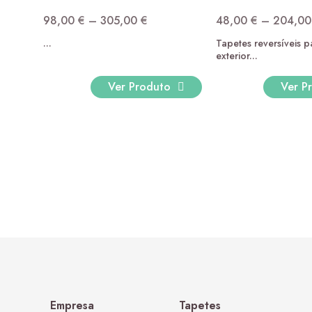
98,00
€
–
305,00
€
48,00
€
–
204,0
Price
...
Tapetes reversíveis pa
range:
exterior...
98,00 €
through
Ver Produto
Ver P
305,00 €
Empresa
Tapetes