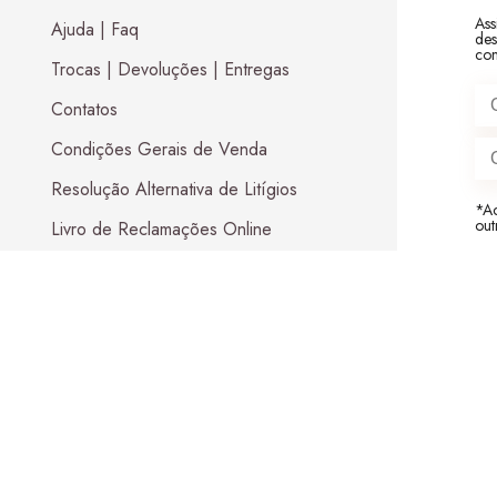
Ass
Ajuda | Faq
des
com
Trocas | Devoluções | Entregas
Contatos
Condições Gerais de Venda
Resolução Alternativa de Litígios
*Ac
out
Livro de Reclamações Online
Cottage Verde
13,00
€
por metro linear
S
Segurança e Envios