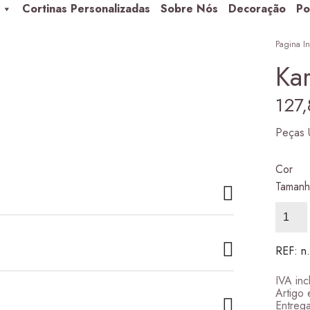
Cortinas Personalizadas
Sobre Nós
Decoração
Po
Pagina In
Kar
127
Peças 
Cor
Taman
Aurora classic 1
98,00
€
–
305,00
€
Quanti
Price range: 98,00 € thro
de
Karian
Digital
REF:
n
IVA inc
Artigo 
Entrega