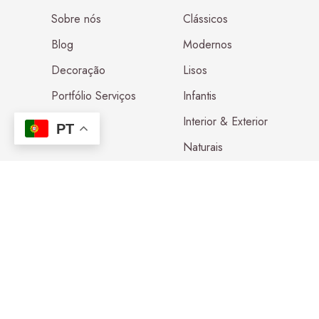
Sobre nós
Clássicos
Blog
Modernos
Decoração
Lisos
Portfólio Serviços
Infantis
Contactos
Interior & Exterior
PT
Naturais
Lavável na Máquina
Passadeiras de Corredor
Passadeiras de Cozinha
Tapetes por Medida
Métodos de Pagamento