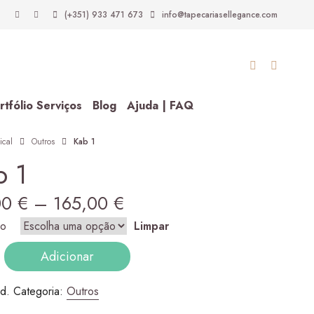
(+351) 933 471 673
info@tapecariasellegance.com
rtfólio Serviços
Blog
Ajuda | FAQ
ical
Outros
Kab 1
b 1
Price
00
€
–
165,00
€
range:
ho
Limpar
dade
94,00 €
Adicionar
through
.d.
Categoria:
Outros