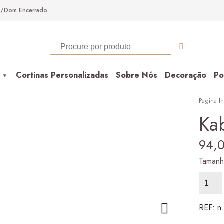
ab/Dom Encerrado
Cortinas Personalizadas
Sobre Nós
Decoração
Po
Pagina In
Ka
94,
Taman
Quanti
de
Kab
1
REF:
n