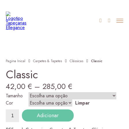
Pagina Inical
Carpetes & Tapetes
Clássicas
Classic
Classic
Price
42,00
€
–
285,00
€
range:
Tamanho
Cor
Limpar
42,00 €
Quantidade
Adicionar
de
through
Classic