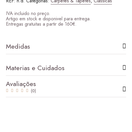
REF:
n.d.
Categorias:
Carpetes & Tapetes
,
Clássicas
285,00 €
IVA incluido no preço.
Artigo em stock e disponivel para entrega.
Entregas gratuitas a partir de 160€.
Medidas
Materias e Cuidados
Avaliações
(0)