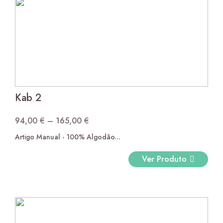
Kab 2
94,00
€
–
165,00
€
Price
Artigo Manual - 100% Algodão...
range:
94,00 €
Ver Produto
through
165,00 €