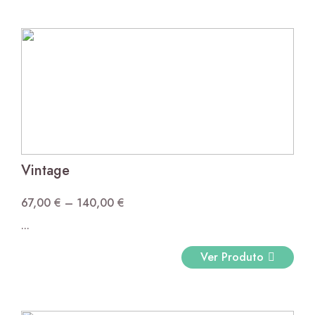
305,00 €
Vintage
67,00
€
–
140,00
€
Price
...
range:
67,00 €
Ver Produto
through
140,00 €