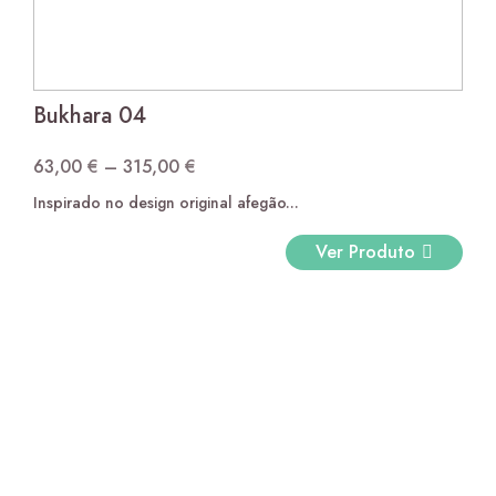
Bukhara 04
63,00
€
–
315,00
€
Price
Inspirado no design original afegão...
range:
63,00 €
Ver Produto
through
315,00 €